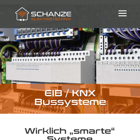
EIB / KNX
Bussysteme
Wirklich „smarte“
Systeme